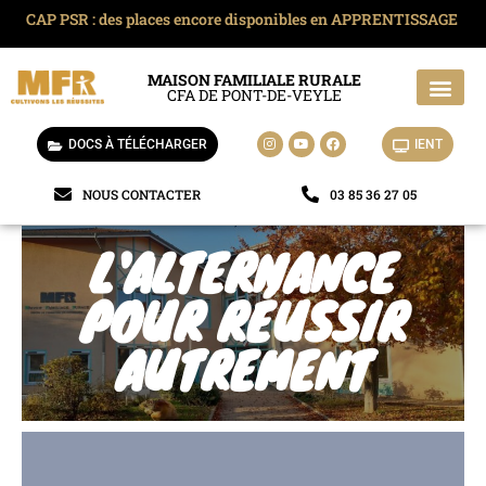
CAP PSR : des places encore disponibles en APPRENTISSAGE
MAISON FAMILIALE RURALE
CFA DE PONT-DE-VEYLE
La MFR de Pont-de-Veyle
La vie à la MFR
Location et séjour
Mobilité locale
DOCS À TÉLÉCHARGER
IENT
NOUS CONTACTER
03 85 36 27 05
L'ALTERNANCE
POUR RÉUSSIR
AUTREMENT