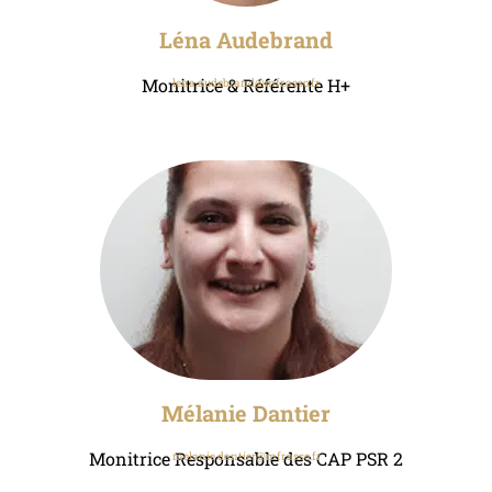
Léna Audebrand
Monitrice & Référente H+
lena.audebrand@mfr.asso.fr
Mélanie Dantier
Monitrice Responsable des CAP PSR 2
melanie.dantier@mfr.asso.fr