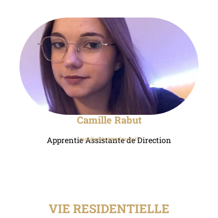
Camille Rabut
Apprentie Assistante de Direction
camille.rabut@mfr.asso.fr
VIE RESIDENTIELLE