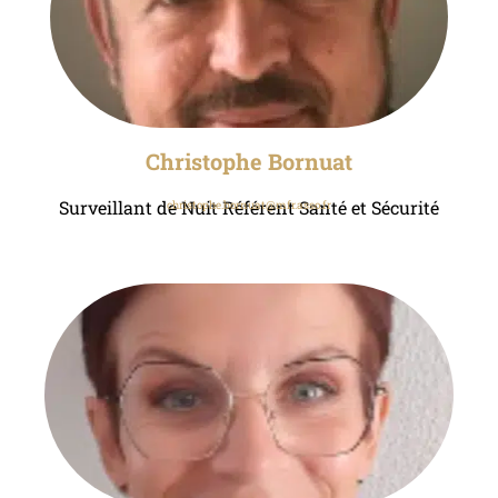
Christophe Bornuat
Surveillant de Nuit Référent Santé et Sécurité
christophe.bornuat@mfr.asso.fr