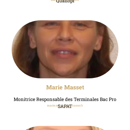
Qualiopi
Marie Masset
Monitrice Responsable des Terminales Bac Pro
SAPAT
marie.masset@mfr.asso.fr