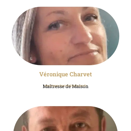
Véronique Charvet
Maîtresse de Maison
veronique.charvet@mfr.asso.fr