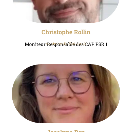
Christophe Rollin
Moniteur Responsable des CAP PSR 1
christophe.rollin@mfr.asso.fr
Jocelyne Bon