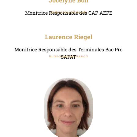
Monitrice Responsable des CAP AEPE
jocelyne.bon@mfr.asso.fr
Laurence Riegel
Monitrice Responsable des Terminales Bac Pro
SAPAT
laurence.riegel@mfr.asso.fr