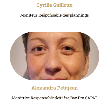
Cyrille Guilloux
Moniteur Responsable des plannings
cyrille.guilloux@mfr.asso.fr
Alexandra Petitjean
Monitrice Responsable des 1ère Bac Pro SAPAT
alexandra.petitjean@mfr.asso.fr