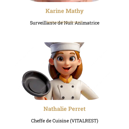
Karine Mathy
Surveillante de Nuit Animatrice
karine.mathy@mfr.asso.fr
Nathalie Perret
Cheffe de Cuisine (VITALREST)