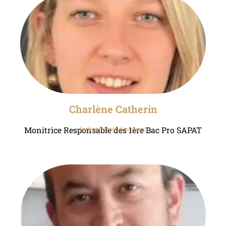
Charlène Catherin
Monitrice Responsable des 1ère Bac Pro SAPAT
charlene.catherin@mfr.asso.fr