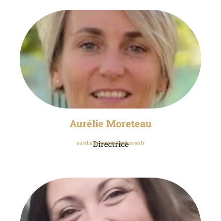
Aurélie Moreteau
Directrice
aurelie.moreteau@mfr.asso.fr