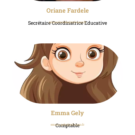
Oriane Fardele
Secrétaire Coordinatrice Educative
oriane.fardele@mfr.asso.fr
Emma Gely
Comptable
emma.gely@mfr.asso.fr