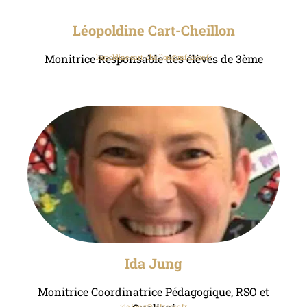
Léopoldine Cart-Cheillon
Monitrice Responsable des élèves de 3ème
leopoldine.cart-cheillon@mfr.asso.fr
Ida Jung
Monitrice Coordinatrice Pédagogique, RSO et
ida.jung@mfr.asso.fr