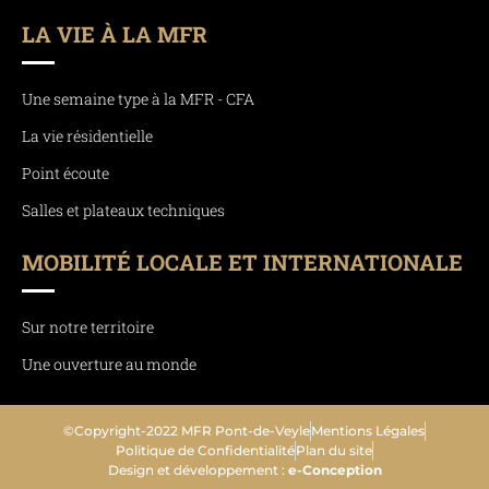
LA VIE À LA MFR
Une semaine type à la MFR - CFA
La vie résidentielle
Point écoute
Salles et plateaux techniques
MOBILITÉ LOCALE ET INTERNATIONALE
Sur notre territoire
Une ouverture au monde
©Copyright-2022 MFR Pont-de-Veyle
Mentions Légales
Politique de Confidentialité
Plan du site
Design et développement :
e-Conception