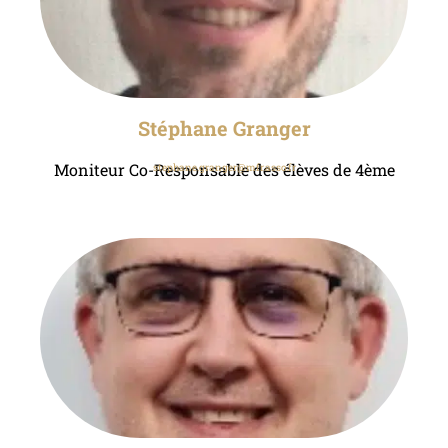
Stéphane Granger
Moniteur Co-Responsable des élèves de 4ème
stephane.granger@mfr.asso.fr