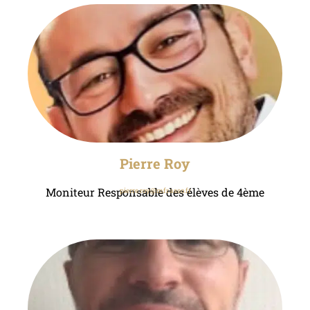
Pierre Roy
Moniteur Responsable des élèves de 4ème
pierre.roy@mfr.asso.fr