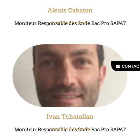
Alexis Cabaton
Moniteur Responsable des 2nde Bac Pro SAPAT
alexis.cabaton@mfr.asso.fr
CONTAC
Ivan Tchatalian
Moniteur Responsable des 2nde Bac Pro SAPAT
ivan.tchatalian@mfr.asso.fr