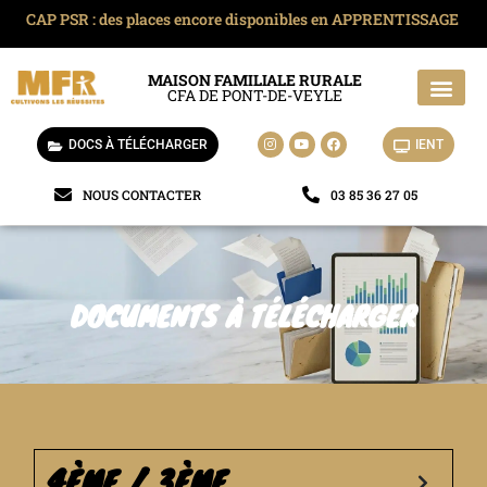
CAP PSR : des places encore disponibles en APPRENTISSAGE
MAISON FAMILIALE RURALE
CFA DE PONT-DE-VEYLE
La MFR de Pont-de-Veyle
La vie à la MFR
Location et séjour
Mobilité locale
DOCS À TÉLÉCHARGER
IENT
NOUS CONTACTER
03 85 36 27 05
DOCUMENTS À TÉLÉCHARGER
4ÈME / 3ÈME